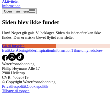
Aktiviteter
Information
Open main menu
Siden blev ikke fundet
Hov! Noget gik galt. Vi beklager. Siden du leder efter kan ikke
findes. Den er måske blevet flyttet eller slettet.
Gå til forsiden
Butikker
Åbningstider
Inspiration
Information
Tilmeld nyhedsbrev
Waterfront-shopping
Philip Heymans Alle 17
2900 Hellerup
CVR: 40626719
© Copyright Waterfront-shopping
Privatlivspolitik
Cookiepolitik
Tilbage til toppen