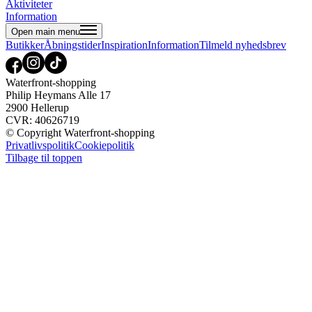
Aktiviteter
Information
Open main menu
Butikker
Åbningstider
Inspiration
Information
Tilmeld nyhedsbrev
Waterfront-shopping
Philip Heymans Alle 17
2900 Hellerup
CVR: 40626719
© Copyright Waterfront-shopping
Privatlivspolitik
Cookiepolitik
Tilbage til toppen