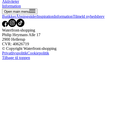
Aktiviteter
Information
Open main menu
Butikker
Åbningstider
Inspiration
Information
Tilmeld nyhedsbrev
Waterfront-shopping
Philip Heymans Alle 17
2900 Hellerup
CVR: 40626719
© Copyright Waterfront-shopping
Privatlivspolitik
Cookiepolitik
Tilbage til toppen