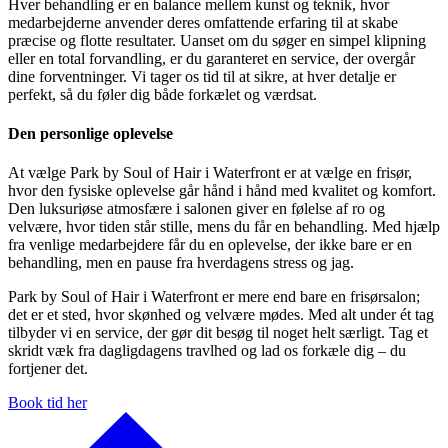
Hver behandling er en balance mellem kunst og teknik, hvor
medarbejderne anvender deres omfattende erfaring til at skabe
præcise og flotte resultater. Uanset om du søger en simpel klipning
eller en total forvandling, er du garanteret en service, der overgår
dine forventninger. Vi tager os tid til at sikre, at hver detalje er
perfekt, så du føler dig både forkælet og værdsat.
Den personlige oplevelse
At vælge Park by Soul of Hair i Waterfront er at vælge en frisør,
hvor den fysiske oplevelse går hånd i hånd med kvalitet og komfort.
Den luksuriøse atmosfære i salonen giver en følelse af ro og
velvære, hvor tiden står stille, mens du får en behandling. Med hjælp
fra venlige medarbejdere får du en oplevelse, der ikke bare er en
behandling, men en pause fra hverdagens stress og jag.
Park by Soul of Hair i Waterfront er mere end bare en frisørsalon;
det er et sted, hvor skønhed og velvære mødes. Med alt under ét tag
tilbyder vi en service, der gør dit besøg til noget helt særligt. Tag et
skridt væk fra dagligdagens travlhed og lad os forkæle dig – du
fortjener det.
Book tid her