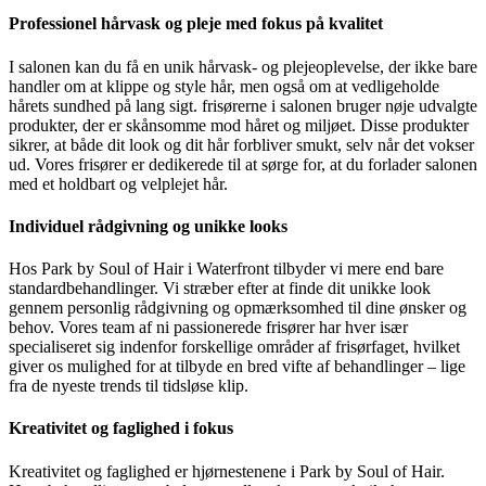
Professionel hårvask og pleje med fokus på kvalitet
I salonen kan du få en unik hårvask- og plejeoplevelse, der ikke bare
handler om at klippe og style hår, men også om at vedligeholde
hårets sundhed på lang sigt. frisørerne i salonen bruger nøje udvalgte
produkter, der er skånsomme mod håret og miljøet. Disse produkter
sikrer, at både dit look og dit hår forbliver smukt, selv når det vokser
ud. Vores frisører er dedikerede til at sørge for, at du forlader salonen
med et holdbart og velplejet hår.
Individuel rådgivning og unikke looks
Hos Park by Soul of Hair i Waterfront tilbyder vi mere end bare
standardbehandlinger. Vi stræber efter at finde dit unikke look
gennem personlig rådgivning og opmærksomhed til dine ønsker og
behov. Vores team af ni passionerede frisører har hver især
specialiseret sig indenfor forskellige områder af frisørfaget, hvilket
giver os mulighed for at tilbyde en bred vifte af behandlinger – lige
fra de nyeste trends til tidsløse klip.
Kreativitet og faglighed i fokus
Kreativitet og faglighed er hjørnestenene i Park by Soul of Hair.