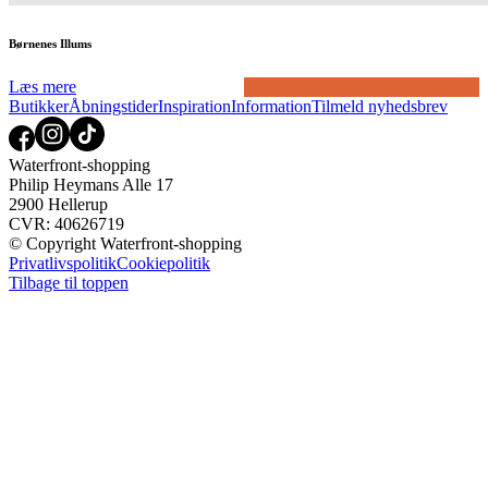
Børnenes Illums
Læs mere
Butikker
Åbningstider
Inspiration
Information
Tilmeld nyhedsbrev
Waterfront-shopping
Philip Heymans Alle 17
2900 Hellerup
CVR: 40626719
© Copyright Waterfront-shopping
Privatlivspolitik
Cookiepolitik
Tilbage til toppen