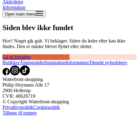
Aktiviteter
Information
Open main menu
Siden blev ikke fundet
Hov! Noget gik galt. Vi beklager. Siden du leder efter kan ikke
findes. Den er måske blevet flyttet eller slettet.
Gå til forsiden
Butikker
Åbningstider
Inspiration
Information
Tilmeld nyhedsbrev
Waterfront-shopping
Philip Heymans Alle 17
2900 Hellerup
CVR: 40626719
© Copyright Waterfront-shopping
Privatlivspolitik
Cookiepolitik
Tilbage til toppen