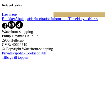
Gæk, gæk, gæk...
Læs mere
Butikker
Åbningstider
Inspiration
Information
Tilmeld nyhedsbrev
Waterfront-shopping
Philip Heymans Alle 17
2900 Hellerup
CVR: 40626719
© Copyright Waterfront-shopping
Privatlivspolitik
Cookiepolitik
Tilbage til toppen