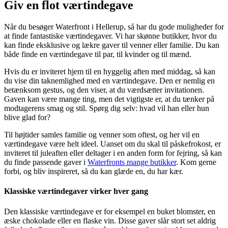
Giv en flot værtindegave
Når du besøger Waterfront i Hellerup, så har du gode muligheder for
at finde fantastiske værtindegaver. Vi har skønne butikker, hvor du
kan finde eksklusive og lækre gaver til venner eller familie. Du kan
både finde en værtindegave til par, til kvinder og til mænd.
Hvis du er inviteret hjem til en hyggelig aften med middag, så kan
du vise din taknemlighed med en værtindegave. Den er nemlig en
betænksom gestus, og den viser, at du værdsætter invitationen.
Gaven kan være mange ting, men det vigtigste er, at du tænker på
modtagerens smag og stil. Spørg dig selv: hvad vil han eller hun
blive glad for?
Til højtider samles familie og venner som oftest, og her vil en
værtindegave være helt ideel. Uanset om du skal til påskefrokost, er
inviteret til juleaften eller deltager i en anden form for fejring, så kan
du finde passende gaver i
Waterfronts mange butikker
. Kom gerne
forbi, og bliv inspireret, så du kan glæde en, du har kær.
Klassiske værtindegaver virker hver gang
Den klassiske værtindegave er for eksempel en buket blomster, en
æske chokolade eller en flaske vin. Disse gaver slår stort set aldrig