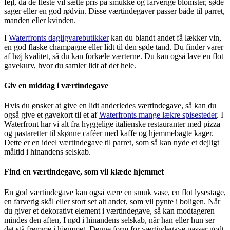
fejl, da de fleste vil sætte pris på smukke og farverige blomster, søde
sager eller en god rødvin. Disse værtindegaver passer både til parret,
manden eller kvinden.
I
Waterfronts dagligvarebutikker
kan du blandt andet få lækker vin,
en god flaske champagne eller lidt til den søde tand. Du finder varer
af høj kvalitet, så du kan forkæle værterne. Du kan også lave en flot
gavekurv, hvor du samler lidt af det hele.
Giv en middag i værtindegave
Hvis du ønsker at give en lidt anderledes værtindegave, så kan du
også give et gavekort til et af
Waterfronts mange lækre spisesteder
. I
Waterfront har vi alt fra hyggelige italienske restauranter med pizza
og pastaretter til skønne caféer med kaffe og hjemmebagte kager.
Dette er en ideel værtindegave til parret, som så kan nyde et dejligt
måltid i hinandens selskab.
Find en værtindegave, som vil klæde hjemmet
En god værtindegave kan også være en smuk vase, en flot lysestage,
en farverig skål eller stort set alt andet, som vil pynte i boligen. Når
du giver et dekorativt element i værtindegave, så kan modtageren
mindes den aften, I nød i hinandens selskab, når han eller hun ser
det stå fremme i hjemmet. Denne form for værtindegave passer godt