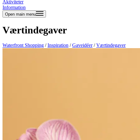
Aktiviteter
Information
Open main menu
Værtindegaver
Waterfront Shopping
/
Inspiration
/
Gaveidéer
/
Værtindegaver