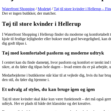
Waterfront Shopping
/
Modetøj
/
Tøj til store kvinder i Hellerup – Fin
Der er ingen butikker, der matcher.
Tøj til store kvinder i Hellerup
I Waterfront Shopping i Hellerup finder du moderne og komfortabelt tøj 
kjole til festlige lejligheder eller bukser med god bevægelighed, kan du 
dig godt tilpas i.
Tøj med komfortabel pasform og moderne udtryk
I centret kan du finde dametøj, hvor pasform og komfort er tænkt ind fra
sikre, at du føler dig tilpas hele dagen – hvad enten du er på arbejde
Medarbejderne i butikkerne står klar til at vejlede dig, hvis du har brug
den stil, du føler dig hjemme i.
Et udvalg af styles, du kan bruge igen og igen
Tøj til store kvinder skal ikke kun være funktionelt – det må også ger
udtryk. Her er plads til både det klassiske og det kreative.