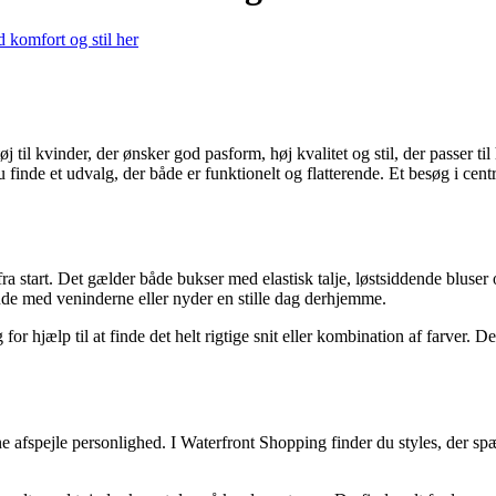
d komfort og stil her
til kvinder, der ønsker god pasform, høj kvalitet og stil, der passer til
finde et udvalg, der både er funktionelt og flatterende. Et besøg i centre
 start. Det gælder både bukser med elastisk talje, løstsiddende bluser og 
, ude med veninderne eller nyder en stille dag derhjemme.
 for hjælp til at finde det helt rigtige snit eller kombination af farver. 
ne afspejle personlighed. I Waterfront Shopping finder du styles, der s