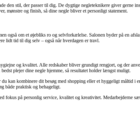
e den stil, der passer til dig. De dygtige negleteknikere giver gerne ins
r, mønstre og finish, så dine negle bliver et personligt statement.
 men også om et øjebliks ro og selvforkælelse. Salonen byder på en afs
 lidt tid til dig selv – også når hverdagen er travl.
iejne og kvalitet. Alle redskaber bliver grundigt rengjort, og der anven
edst plejer dine negle hjemme, så resultatet holder længst muligt.
or du kan kombinere dit besøg med shopping eller et hyggeligt måltid i 
øg både praktisk og behageligt.
 fokus på personlig service, kvalitet og kreativitet. Medarbejderne sætte