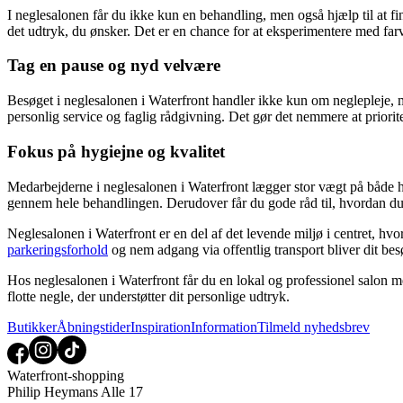
I neglesalonen får du ikke kun en behandling, men også hjælp til at find
det udtryk, du ønsker. Det er en chance for at eksperimentere med farve
Tag en pause og nyd velvære
Besøget i neglesalonen i Waterfront handler ikke kun om neglepleje,
personlig service og faglig rådgivning. Det gør det nemmere at prioritere
Fokus på hygiejne og kvalitet
Medarbejderne i neglesalonen i Waterfront lægger stor vægt på både hyg
gennem hele behandlingen. Derudover får du gode råd til, hvordan du b
Neglesalonen i Waterfront er en del af det levende miljø i centret, hv
parkeringsforhold
og nem adgang via offentlig transport bliver dit bes
Hos neglesalonen i Waterfront får du en lokal og professionel salon med
flotte negle, der understøtter dit personlige udtryk.
Butikker
Åbningstider
Inspiration
Information
Tilmeld nyhedsbrev
Waterfront-shopping
Philip Heymans Alle 17