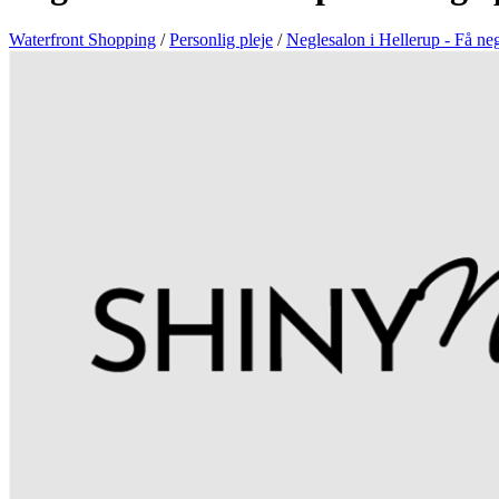
Waterfront Shopping
/
Personlig pleje
/
Neglesalon i Hellerup - Få neg