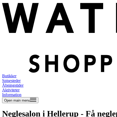
Butikker
Spisesteder
Åbningstider
Aktiviteter
Information
Open main menu
Neglesalon i Hellerup - Få neglep