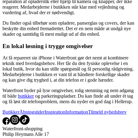
reparation af opladerstik eller hjælp til kamera og knapper, der ikke
reagerer. Medarbejderne i butikken står klar med vejledning og
vurdering af, hvad der er nødvendigt.
Du finder også tilbehør som opladere, panserglas og covers, der kan
beskytte din enhed fremadrettet. Det er en nem måde at undgå nye
skader og samtidig få mest muligt ud af din enhed.
En lokal løsning i trygge omgivelser
At få repareret sin iPhone i Waterfront gør det nemt at kombinere
teknik med hverdagsbehov. Her får du den fysiske oplevelse i en
lokal butik, hvor du kan stille spørgsmål og få personlig rådgivning.
Medarbejderne i butikken er vant til at håndtere forskellige skader
og kan give dig tryghed i, at din telefon er i gode hænder.
Waterfront byder på lyse omgivelser, rolig stemning og nem adgang
til både
butikker
og parkeringspladser. Du kan finde alt under ét tag
og få løst dit telefonproblem, mens du nyder en god dag i Hellerup.
Butikker
Åbningstider
Inspiration
Information
Tilmeld nyhedsbrev
Waterfront-shopping
Philip Heymans Alle 17