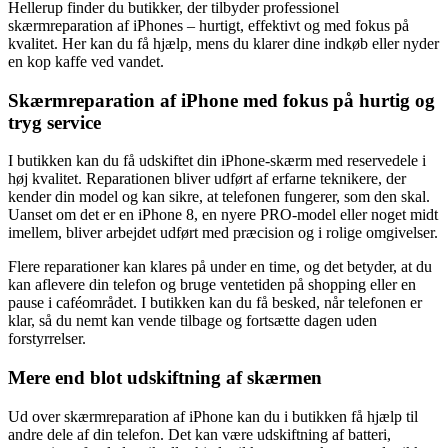
Hellerup finder du butikker, der tilbyder professionel
skærmreparation af iPhones – hurtigt, effektivt og med fokus på
kvalitet. Her kan du få hjælp, mens du klarer dine indkøb eller nyder
en kop kaffe ved vandet.
Skærmreparation af iPhone med fokus på hurtig og
tryg service
I butikken kan du få udskiftet din iPhone-skærm med reservedele i
høj kvalitet. Reparationen bliver udført af erfarne teknikere, der
kender din model og kan sikre, at telefonen fungerer, som den skal.
Uanset om det er en iPhone 8, en nyere PRO-model eller noget midt
imellem, bliver arbejdet udført med præcision og i rolige omgivelser.
Flere reparationer kan klares på under en time, og det betyder, at du
kan aflevere din telefon og bruge ventetiden på shopping eller en
pause i caféområdet. I butikken kan du få besked, når telefonen er
klar, så du nemt kan vende tilbage og fortsætte dagen uden
forstyrrelser.
Mere end blot udskiftning af skærmen
Ud over skærmreparation af iPhone kan du i butikken få hjælp til
andre dele af din telefon. Det kan være udskiftning af batteri,