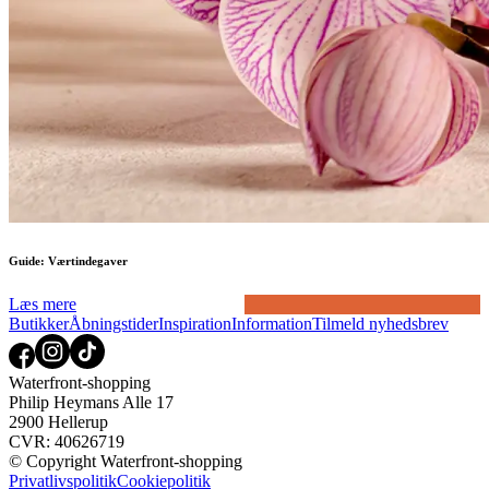
Guide: Værtindegaver
Læs mere
Butikker
Åbningstider
Inspiration
Information
Tilmeld nyhedsbrev
Waterfront-shopping
Philip Heymans Alle 17
2900 Hellerup
CVR: 40626719
© Copyright Waterfront-shopping
Privatlivspolitik
Cookiepolitik