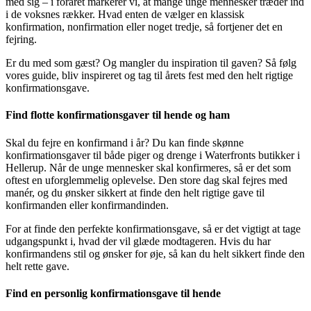
med sig – i foråret markerer vi, at mange unge mennesker træder ind
i de voksnes rækker. Hvad enten de vælger en klassisk
konfirmation, nonfirmation eller noget tredje, så fortjener det en
fejring.
Er du med som gæst? Og mangler du inspiration til gaven? Så følg
vores guide, bliv inspireret og tag til årets fest med den helt rigtige
konfirmationsgave.
Find flotte konfirmationsgaver til hende og ham
Skal du fejre en konfirmand i år? Du kan finde skønne
konfirmationsgaver til både piger og drenge i Waterfronts butikker i
Hellerup. Når de unge mennesker skal konfirmeres, så er det som
oftest en uforglemmelig oplevelse. Den store dag skal fejres med
manér, og du ønsker sikkert at finde den helt rigtige gave til
konfirmanden eller konfirmandinden.
For at finde den perfekte konfirmationsgave, så er det vigtigt at tage
udgangspunkt i, hvad der vil glæde modtageren. Hvis du har
konfirmandens stil og ønsker for øje, så kan du helt sikkert finde den
helt rette gave.
Find en personlig konfirmationsgave til hende