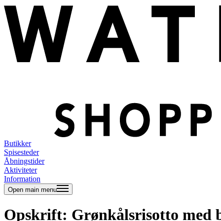
Butikker
Spisesteder
Åbningstider
Aktiviteter
Information
Open main menu
Opskrift: Grønkålsrisotto med 