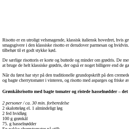
Risotto er en utroligt velsmagende, klassisk italiensk hovedret, hvis g
smagsgivere i den klassiske risotto er derudover parmesan og hvidvin. 
tilbehør til et godt stykke kød.
De særlige risottoris er korte og buttede og minder om grødris. De mes
at bruge de helt klassiske grødris, der også er noget billigere end de gæ
Når du først har styr på den traditionelle grundopskrift på den cremed
og bagte cherrytomater i vinteren, og risotto med asparges og friske ær
Grønkålsrisotto med bagte tomater og ristede hasselnødder – det
2 personer / ca. 30 min. forberedelse
2 skalotteløg el. 1 almindeligt løg
2 fed hvidløg
100 g grønkål
75. g hasselnødder
En pakke cherrytomater på stilk