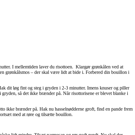
utter. I mellemtiden laver du risottoen. Klargør grønkålen ved at
n grønkålsmos – der skal være lidt at bide i. Forbered din bouillon i
 dit løg fint og steg i gryden i 2-3 minutter. Imens knuser og piller
 i gryden, så det ikke brænder på. Når risottorisene er blevet blanke i
risotto ikke brænder på. Hak nu hasselnødderne groft, find en pande frem
ortsæt med at røre og tilsætte bouillon.
måske lidt mindre. Tilsæt parmesan og rør godt rundt. Nu skal der