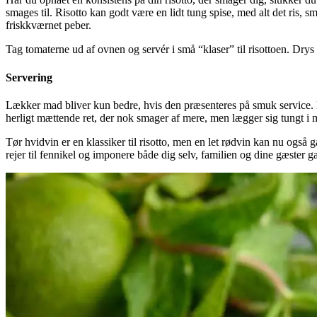
smages til. Risotto kan godt være en lidt tung spise, med alt det ris, sm
friskkværnet peber.
Tag tomaterne ud af ovnen og servér i små “klaser” til risottoen. Drys 
Servering
Lækker mad bliver kun bedre, hvis den præsenteres på smuk service. En 
herligt mættende ret, der nok smager af mere, men lægger sig tungt i 
Tør hvidvin er en klassiker til risotto, men en let rødvin kan nu også g
rejer til fennikel og imponere både dig selv, familien og dine gæster g