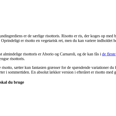
rundingrediens er de særlige risottoris. Risotto er ris, der koges op med
Oprindeligt er risotto en vegetarisk ret, men du kan variere indholdet 
t almindelige risottoris er Aborio og Carnaroli, og de kan fås i
de flest
ngse risottoris.
e risotto, sætter kun fantasien grænser for de spændende variationer du 
ter i sommertiden. En absolut lækker version i efteråret er risotto med 
 skal du bruge