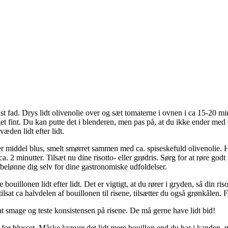
t fad. Drys lidt olivenolie over og sæt tomaterne i ovnen i ca 15-20 min
t fint. Du kan putte det i blenderen, men pas på, at du ikke ender med e
 væden lidt efter lidt.
 middel blus, smelt smørret sammen med ca. spiseskefuld olivenolie. Hak
. 2 minutter. Tilsæt nu dine risotto- eller grødris. Sørg for at røre godt
 belønne dig selv for dine gastronomiske udfoldelser.
 bouillonen lidt efter lidt. Det er vigtigt, at du rører i gryden, så din 
ilsat ca halvdelen af bouillonen til risene, tilsætter du også grønkålen. F
at smage og teste konsistensen på risene. De må gerne have lidt bid!
u for blusset. Måske kræver det lidt mere bouillon end du har i kanden, 