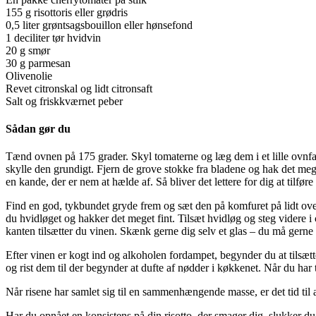
155 g risottoris eller grødris
0,5 liter grøntsagsbouillon eller hønsefond
1 deciliter tør hvidvin
20 g smør
30 g parmesan
Olivenolie
Revet citronskal og lidt citronsaft
Salt og friskkværnet peber
Sådan gør du
Tænd ovnen på 175 grader. Skyl tomaterne og læg dem i et lille ovnfas
skylle den grundigt. Fjern de grove stokke fra bladene og hak det mege
en kande, der er nem at hælde af. Så bliver det lettere for dig at tilføre
Find en god, tykbundet gryde frem og sæt den på komfuret på lidt over
du hvidløget og hakker det meget fint. Tilsæt hvidløg og steg videre i ca
kanten tilsætter du vinen. Skænk gerne dig selv et glas – du må gerne
Efter vinen er kogt ind og alkoholen fordampet, begynder du at tilsætte
og rist dem til der begynder at dufte af nødder i køkkenet. Når du har t
Når risene har samlet sig til en sammenhængende masse, er det tid til 
Har du opnået en konsistens på din risotto, der smager dig, slukker d