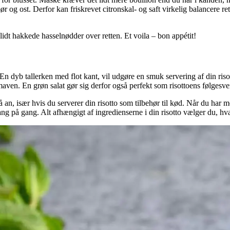
ør og ost. Derfor kan friskrevet citronskal- og saft virkelig balancere ret
lidt hakkede hasselnødder over retten. Et voila – bon appétit!
dyb tallerken med flot kant, vil udgøre en smuk servering af din risott
maven. En grøn salat gør sig derfor også perfekt som risottoens følgesv
å an, især hvis du serverer din risotto som tilbehør til kød. Når du har 
ang på gang. Alt afhængigt af ingredienserne i din risotto vælger du, hvad