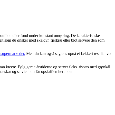
 bouillon eller fond under konstant omrøring. De karakteristiske
helt som du ønsker med skaldyr, fjerkræ eller blot servere den som
e supermarkeder.
Men du kan også sagtens opnå et lækkert resultat ved
kan kreere. Følg gerne årstiderne og server f.eks. risotto med grønkål
græskar og salvie – du får opskriften herunder.